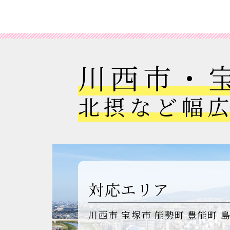
川西市・
北摂など幅
対応エリア
川西市
宝塚市
能勢町
豊能町