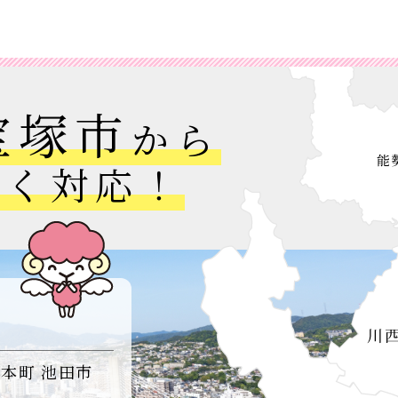
宝塚市
から
広く対応！
島本町
池田市