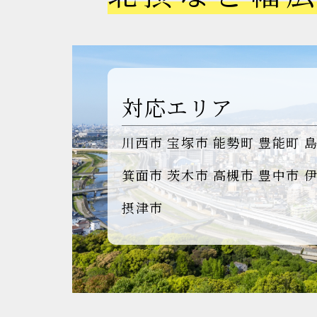
対応エリア
川西市
宝塚市
能勢町
豊能町
箕面市
茨木市
高槻市
豊中市
摂津市