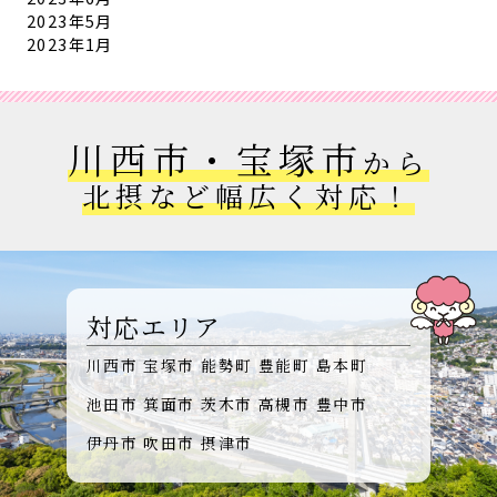
2023年5月
2023年1月
川西市・宝塚市
から
北摂など幅広く対応！
対応エリア
川西市
宝塚市
能勢町
豊能町
島本町
池田市
箕面市
茨木市
高槻市
豊中市
伊丹市
吹田市
摂津市