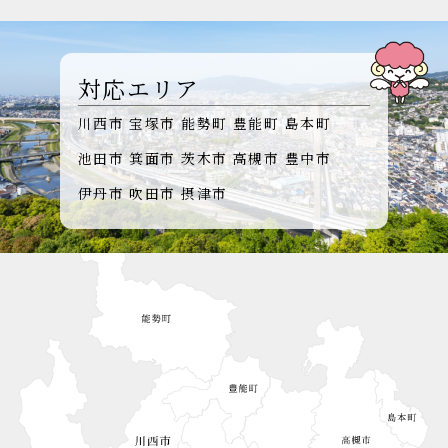
対応エリア
川西市
宝塚市
能勢町
豊能町
島本町
池田市
箕面市
茨木市
高槻市
豊中市
伊丹市
吹田市
摂津市