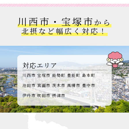
川西市・宝塚市
から
北摂など幅広く対応！
対応エリア
川西市
宝塚市
能勢町
豊能町
島本町
池田市
箕面市
茨木市
高槻市
豊中市
伊丹市
吹田市
摂津市