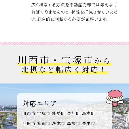
広く模索する方法を不動産売却では考えなけ
ればなりませんので、状態を拝見させていただ
き、総合的に判断する必要が御座います。
川西市・宝塚市
から
北摂など幅広く対応！
対応エリア
川西市
宝塚市
能勢町
豊能町
島本町
池田市
箕面市
茨木市
高槻市
豊中市